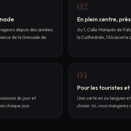
0
2
enade
En plein centre, prè
yageurs depuis des années.
Au 1, Calle Marqués de Falce
biance de la Grenade de
la Cathédrale, l'Alcaicería 
0
4
Pour les touristes et
poissons du jour et
Une carte en six langues e
isi chaque jour.
choisir. Ici, vous mangerez