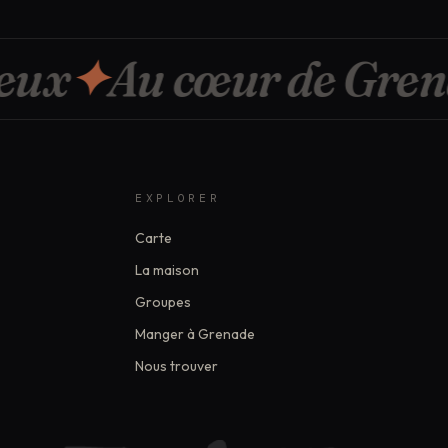
ux
✦
Au cœur de Grena
EXPLORER
Carte
La maison
Groupes
Manger à Grenade
Nous trouver