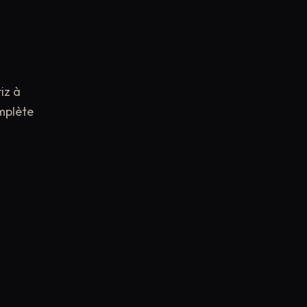
iz à
omplète