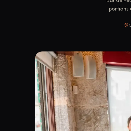
Bar de Fed
portions 
C