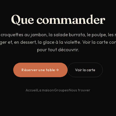
Que commander
 croquettes au jambon, la salade burrata, le poulpe, les r
er et, en dessert, la glace à la violette. Voir la carte c
pour tout découvrir.
Réserver une table
Voir la carte
Réserver une table
Accueil
·
La maison
·
Groupes
·
Nous trouver