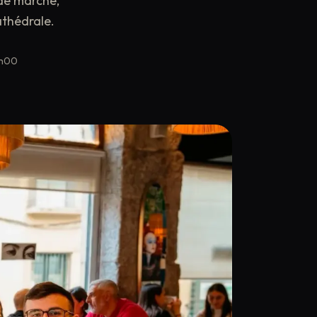
 de marché,
athédrale.
0h00