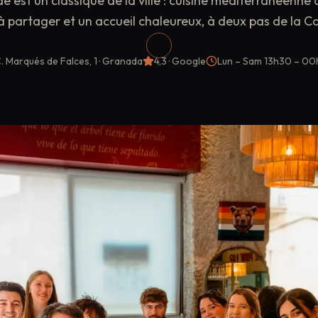
e est un classique de la ville : cuisine méditerranéenne
à partager et un accueil chaleureux, à deux pas de la C
. Marqués de Falces, 1
· Granada
4,3
· Google
Lun – Sam
13h30 – 0