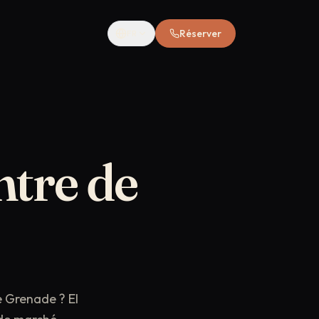
Réserver
FR
ntre
de
 Grenade ? El