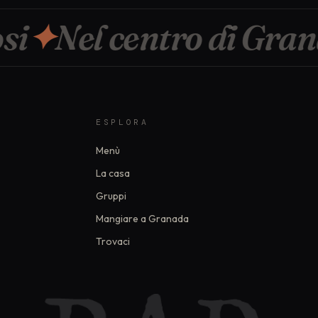
i
✦
Nel centro di Grana
ESPLORA
Menù
La casa
Gruppi
Mangiare a Granada
Trovaci