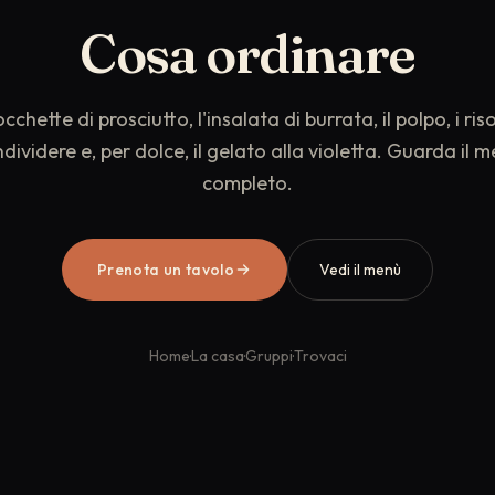
Cosa ordinare
cchette di prosciutto, l'insalata di burrata, il polpo, i ris
dividere e, per dolce, il gelato alla violetta. Guarda il 
completo.
Prenota un tavolo
Vedi il menù
Prenota un tavolo
Home
·
La casa
·
Gruppi
·
Trovaci