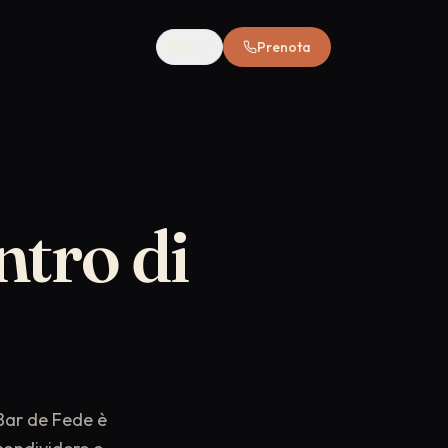
Prenota
IT
ntro
di
Bar de Fede è