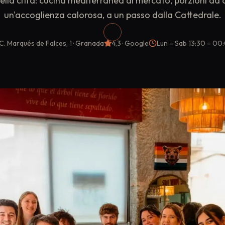
della città: cucina mediterranea di mercato, porzioni da 
un'accoglienza calorosa, a un passo dalla Cattedrale.
C. Marqués de Falces, 1
· Granada
4,3
· Google
Lun – Sab
13:30 – 00