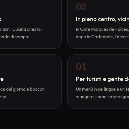
0
2
a
In pieno centro, vici
a anni. Cucina onesta,
In Calle Marqués de Falces, 
anada di sempre.
dopo la Cattedrale, l'Alcaic
0
4
re
Per turisti e gente d
sce del giorno e bocconi
Un menù in sei lingue e un t
rno.
mangerai come un vero gra