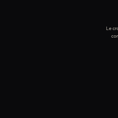
Le cro
con